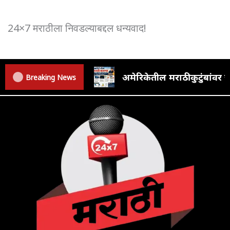
24×7 मराठीला निवडल्याबद्दल धन्यवाद!
अमेरिकेतील मराठी कुटुंबां
Breaking News