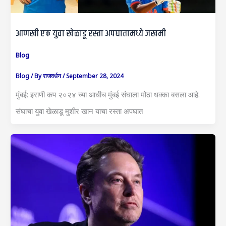
आणखी एक युवा खेळाडू रस्ता अपघातामध्ये जखमी
Blog
Blog
/ By
राजवर्धन
/
September 28, 2024
मुंबई: इराणी कप २०२४ च्या आधीच मुंबई संघाला मोठा धक्का बसला आहे.
संघाचा युवा खेळाडू मुशीर खान याचा रस्ता अपघात