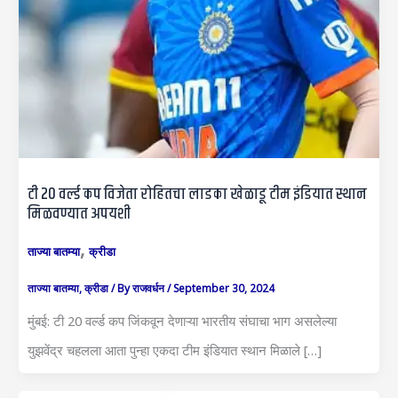
टी 20 वर्ल्ड कप विजेता रोहितचा लाडका खेळाडू टीम इंडियात स्थान
मिळवण्यात अपयशी
,
ताज्या बातम्या
क्रीडा
ताज्या बातम्या
,
क्रीडा
/ By
राजवर्धन
/
September 30, 2024
मुंबई: टी 20 वर्ल्ड कप जिंकवून देणाऱ्या भारतीय संघाचा भाग असलेल्या
युझवेंद्र चहलला आता पुन्हा एकदा टीम इंडियात स्थान मिळाले […]