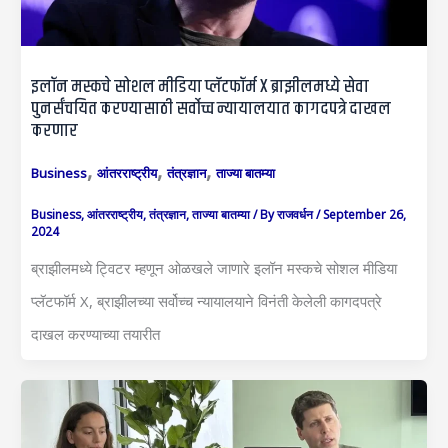
इलॉन मस्कचे सोशल मीडिया प्लॅटफॉर्म X ब्राझीलमध्ये सेवा
पुनर्संचयित करण्यासाठी सर्वोच्च न्यायालयात कागदपत्रे दाखल
करणार
,
,
,
Business
आंतरराष्ट्रीय
तंत्रज्ञान
ताज्या बातम्या
Business
,
आंतरराष्ट्रीय
,
तंत्रज्ञान
,
ताज्या बातम्या
/ By
राजवर्धन
/
September 26,
2024
ब्राझीलमध्ये ट्विटर म्हणून ओळखले जाणारे इलॉन मस्कचे सोशल मीडिया
प्लॅटफॉर्म X, ब्राझीलच्या सर्वोच्च न्यायालयाने विनंती केलेली कागदपत्रे
दाखल करण्याच्या तयारीत