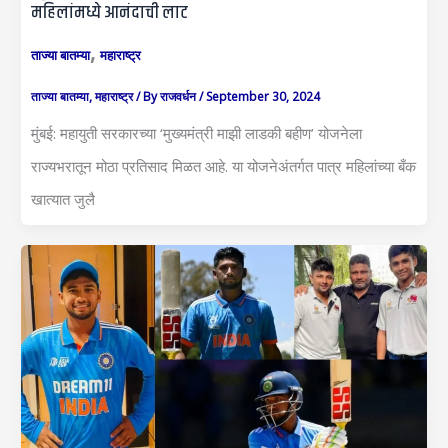
महिलांमध्ये आनंदाची लाट
,
ताज्या बातम्या
महाराष्ट्र
ताज्या बातम्या
,
महाराष्ट्र
/ By
राजवर्धन
/
September 30, 2024
मुंबई: महायुती सरकारच्या ‘मुख्यमंत्री माझी लाडकी बहीण’ योजनेला
राज्यभरातून मोठा प्रतिसाद मिळत आहे. या योजनेअंतर्गत पात्र महिलांच्या बँक
खात्यात जुलै