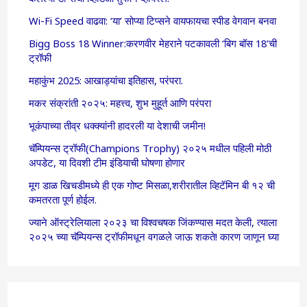
Wi-Fi Speed वाढवा: ‘या’ सोप्या टिप्सने वायफायचा स्पीड वेगवान बनवा
Bigg Boss 18 Winner:करणवीर मेहराने पटकावली ‘बिग बॉस 18’ची
ट्रॉफी
महाकुंभ 2025: आखाड्यांचा इतिहास, परंपरा.
मकर संक्रांती २०२५: महत्त्व, शुभ मुहूर्त आणि परंपरा
भूकंपाच्या तीव्र धक्क्यांनी हादरली या देशाची जमीन!
चॅम्पियन्स ट्रॉफी(Champions Trophy) २०२५ मधील पहिली मोठी
अपडेट, या दिवशी टीम इंडियाची घोषणा होणार
मूग डाळ खिचडीमध्ये ही एक गोष्ट मिसळा,शरीरातील व्हिटॅमिन बी १२ ची
कमतरता पूर्ण होईल.
ज्याने ऑस्ट्रेलियाला २०२३ चा विश्वचषक जिंकण्यास मदत केली, त्याला
२०२५ च्या चॅम्पियन्स ट्रॉफीमधून वगळले जाऊ शकते! कारण जाणून घ्या