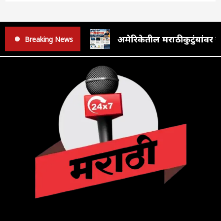
अमेरिकेतील मराठी कुटुंबां
Breaking News
F
T
Y