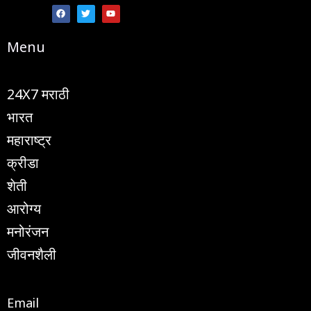
a
w
o
c
i
u
e
t
t
b
t
u
Menu
o
e
b
o
r
e
k
24X7 मराठी
भारत
महाराष्ट्र
क्रीडा
शेती
आरोग्य
मनोरंजन
जीवनशैली
Email