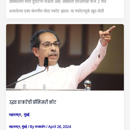
डोंबिवलीत मोठी दुर्घटना घडली आहे. डोंबवली एमआयडी फेज 2 येथे
असलेल्या एका कंपनीत मोठा स्फोट झाला. या स्फोटामुळे खूप मोठी
उद्धव ठाकरेंची प्रॉमिसरी नोट
,
महाराष्ट्र
मुंबई
महाराष्ट्र
,
मुंबई
/ By
राजवर्धन
/
April 26, 2024