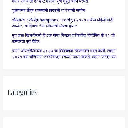
मकर संक्रांती २०२५: महत्त्व, शुभ मुहूर्त आणि परंपरा
भूकंपाच्या तीव्र धक्क्यांनी हादरली या देशाची जमीन!
चॅम्पियन्स ट्रॉफी(Champions Trophy) २०२५ मधील पहिली मोठी
अपडेट, या दिवशी टीम इंडियाची घोषणा होणार
मूग डाळ खिचडीमध्ये ही एक गोष्ट मिसळा,शरीरातील व्हिटॅमिन बी १२ ची
कमतरता पूर्ण होईल.
ज्याने ऑस्ट्रेलियाला २०२३ चा विश्वचषक जिंकण्यास मदत केली, त्याला
२०२५ च्या चॅम्पियन्स ट्रॉफीमधून वगळले जाऊ शकते! कारण जाणून घ्या
Categories