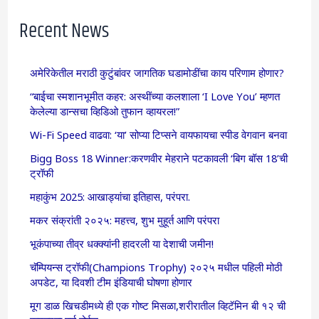
Recent News
अमेरिकेतील मराठी कुटुंबांवर जागतिक घडामोडींचा काय परिणाम होणार?
“बाईचा स्मशानभूमीत कहर: अस्थींच्या कलशाला ‘I Love You’ म्हणत
केलेल्या डान्सचा व्हिडिओ तुफान व्हायरल!”
Wi-Fi Speed वाढवा: ‘या’ सोप्या टिप्सने वायफायचा स्पीड वेगवान बनवा
Bigg Boss 18 Winner:करणवीर मेहराने पटकावली ‘बिग बॉस 18’ची
ट्रॉफी
महाकुंभ 2025: आखाड्यांचा इतिहास, परंपरा.
मकर संक्रांती २०२५: महत्त्व, शुभ मुहूर्त आणि परंपरा
भूकंपाच्या तीव्र धक्क्यांनी हादरली या देशाची जमीन!
चॅम्पियन्स ट्रॉफी(Champions Trophy) २०२५ मधील पहिली मोठी
अपडेट, या दिवशी टीम इंडियाची घोषणा होणार
मूग डाळ खिचडीमध्ये ही एक गोष्ट मिसळा,शरीरातील व्हिटॅमिन बी १२ ची