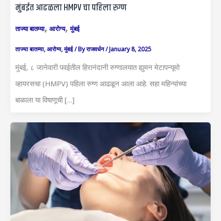
मुंबईत आढळला HMPV चा पहिला रुग्ण
,
,
ताज्या बातम्या
आरोग्य
मुंबई
ताज्या बातम्या
,
आरोग्य
,
मुंबई
/ By
राजवर्धन
/
January 8, 2025
मुंबई, ८ जानेवारी पवईतील हिरानंदानी रुग्णालयात ह्युमन मेटापन्यूमो
व्हायरसचा (HMPV) पहिला रुग्ण आढळून आला आहे. सहा महिन्यांच्या
बाळाला या विषाणूची […]