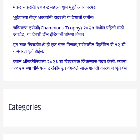
मकर संक्रांती २०२५: महत्त्व, शुभ मुहूर्त आणि परंपरा
भूकंपाच्या तीव्र धक्क्यांनी हादरली या देशाची जमीन!
चॅम्पियन्स ट्रॉफी(Champions Trophy) २०२५ मधील पहिली मोठी
अपडेट, या दिवशी टीम इंडियाची घोषणा होणार
मूग डाळ खिचडीमध्ये ही एक गोष्ट मिसळा,शरीरातील व्हिटॅमिन बी १२ ची
कमतरता पूर्ण होईल.
ज्याने ऑस्ट्रेलियाला २०२३ चा विश्वचषक जिंकण्यास मदत केली, त्याला
२०२५ च्या चॅम्पियन्स ट्रॉफीमधून वगळले जाऊ शकते! कारण जाणून घ्या
Categories