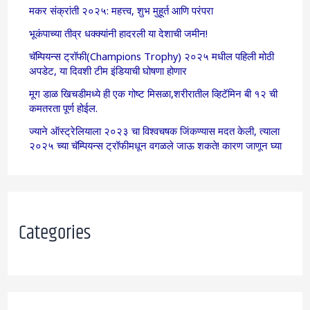
मकर संक्रांती २०२५: महत्त्व, शुभ मुहूर्त आणि परंपरा
भूकंपाच्या तीव्र धक्क्यांनी हादरली या देशाची जमीन!
चॅम्पियन्स ट्रॉफी(Champions Trophy) २०२५ मधील पहिली मोठी
अपडेट, या दिवशी टीम इंडियाची घोषणा होणार
मूग डाळ खिचडीमध्ये ही एक गोष्ट मिसळा,शरीरातील व्हिटॅमिन बी १२ ची
कमतरता पूर्ण होईल.
ज्याने ऑस्ट्रेलियाला २०२३ चा विश्वचषक जिंकण्यास मदत केली, त्याला
२०२५ च्या चॅम्पियन्स ट्रॉफीमधून वगळले जाऊ शकते! कारण जाणून घ्या
Categories