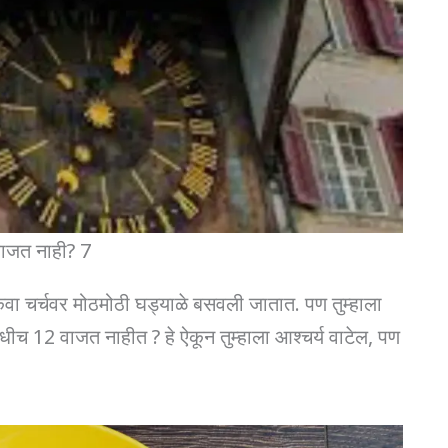
ाजत नाही? 7
वा चर्चवर मोठमोठी घड्याळे बसवली जातात. पण तुम्हाला
ीच 12 वाजत नाहीत ? हे ऐकून तुम्हाला आश्चर्य वाटेल, पण