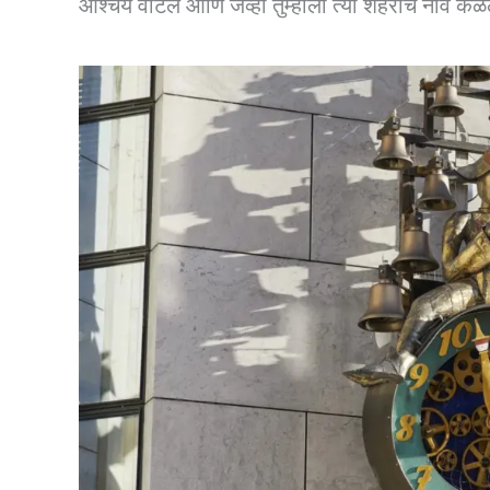
आश्चर्य वाटेल आणि जेव्हा तुम्हाला त्या शहराचे नाव कळे