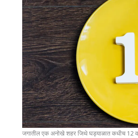
जगातील एक अनोखे शहर जिथे घड्याळात कधीच 12 व