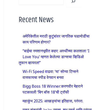
Recent News
अमेरिकेतील मराठी कुटुंबांवर जागतिक घडामोडींचा
काय परिणाम होणार?
“बाईचा स्मशानभूमीत कहर: अस्थींच्या कलशाला ‘I
Love You’ म्हणत केलेल्या डान्सचा व्हिडिओ
तुफान व्हायरल!”
Wi-Fi Speed वाढवा: ‘या’ सोप्या टिप्सने
वायफायचा स्पीड वेगवान बनवा
Bigg Boss 18 Winner:करणवीर मेहराने
पटकावली ‘बिग बॉस 18’ची ट्रॉफी
महाकुंभ 2025: आखाड्यांचा इतिहास, परंपरा.
मकर संक्रांती २०२५: महत्त्व, शुभ मुहूर्त आणि परंपरा