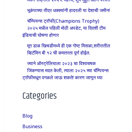
भूकंपाच्या तीव्र धक्क्यांनी हादरली या देशाची जमीन!
चॅम्पियन्स ट्रॉफी(Champions Trophy)
२०२५ मधील पहिली मोठी अपडेट, या दिवशी टीम
इंडियाची घोषणा होणार
मूग डाळ खिचडीमध्ये ही एक गोष्ट मिसळा,शरीरातील
व्हिटॅमिन बी १२ ची कमतरता पूर्ण होईल.
ज्याने ऑस्ट्रेलियाला २०२३ चा विश्वचषक
जिंकण्यास मदत केली, त्याला २०२५ च्या चॅम्पियन्स
ट्रॉफीमधून वगळले जाऊ शकते! कारण जाणून घ्या
Categories
Blog
Business