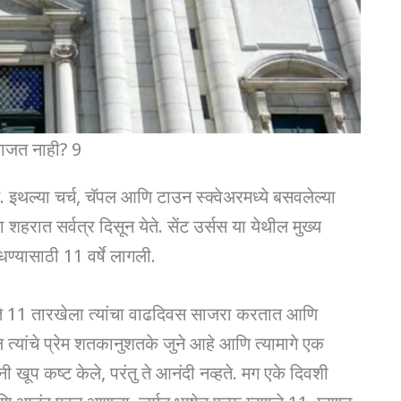
ाजत नाही? 9
े. इथल्या चर्च, चॅपल आणि टाउन स्क्वेअरमध्ये बसवलेल्या
शहरात सर्वत्र दिसून येते. सेंट उर्सस या येथील मुख्य
्यासाठी 11 वर्षे लागली.
े 11 तारखेला त्यांचा वाढदिवस साजरा करतात आणि
 त्यांचे प्रेम शतकानुशतके जुने आहे आणि त्यामागे एक
 खूप कष्ट केले, परंतु ते आनंदी नव्हते. मग एके दिवशी
आणि आनंद परत आणला. जर्मन भाषेत एल्फ म्हणजे 11, म्हणून