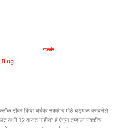
े शहर जिथे घड्याळात कधी
By
राजवर्धन
|
December 12, 2024
Blog
जगातील एक अनोखे शहर जिथे घड्याळात कधीच 12 व
क्लॉक टॉवर किंवा चर्चवर नक्कीच मोठे घड्याळ बसवलेले
ळात कधी 12 वाजत नाहीत? हे ऐकून तुम्हाला नक्कीच