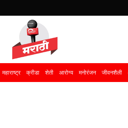
महाराष्ट्र
क्रीडा
शेती
आरोग्य
मनोरंजन
जीवनशैली