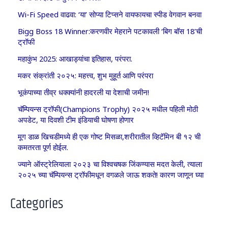
Wi-Fi Speed वाढवा: ‘या’ सोप्या टिप्सने वायफायचा स्पीड वेगवान बनवा
Bigg Boss 18 Winner:करणवीर मेहराने पटकावली ‘बिग बॉस 18’ची
ट्रॉफी
महाकुंभ 2025: आखाड्यांचा इतिहास, परंपरा.
मकर संक्रांती २०२५: महत्त्व, शुभ मुहूर्त आणि परंपरा
भूकंपाच्या तीव्र धक्क्यांनी हादरली या देशाची जमीन!
चॅम्पियन्स ट्रॉफी(Champions Trophy) २०२५ मधील पहिली मोठी
अपडेट, या दिवशी टीम इंडियाची घोषणा होणार
मूग डाळ खिचडीमध्ये ही एक गोष्ट मिसळा,शरीरातील व्हिटॅमिन बी १२ ची
कमतरता पूर्ण होईल.
ज्याने ऑस्ट्रेलियाला २०२३ चा विश्वचषक जिंकण्यास मदत केली, त्याला
२०२५ च्या चॅम्पियन्स ट्रॉफीमधून वगळले जाऊ शकते! कारण जाणून घ्या
Categories