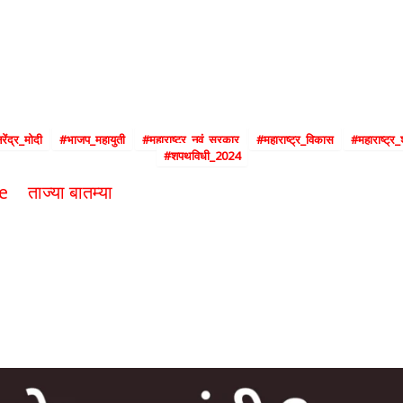
 नव्या सरकारचा महाशपथवि
ेंद्र_मोदी
#भाजप_महायुती
#महाराष्ट्र_नवं_सरकार
#महाराष्ट्र_विकास
#महाराष्ट्र
#शपथविधी_2024
e
ताज्या बातम्या
कधी होणार नव्या सरकारचा महाशपथविधी स