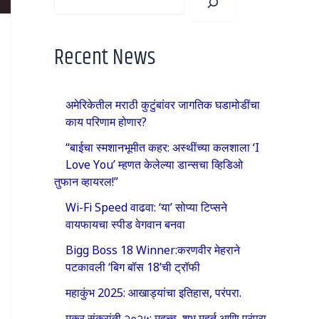
Recent News
अमेरिकेतील मराठी कुटुंबांवर जागतिक घडामोडींचा
काय परिणाम होणार?
“बाईचा स्मशानभूमीत कहर: अस्थींच्या कलशाला ‘I
Love You’ म्हणत केलेल्या डान्सचा व्हिडिओ
तुफान व्हायरल!”
Wi-Fi Speed वाढवा: ‘या’ सोप्या टिप्सने
वायफायचा स्पीड वेगवान बनवा
Bigg Boss 18 Winner:करणवीर मेहराने
पटकावली ‘बिग बॉस 18’ची ट्रॉफी
महाकुंभ 2025: आखाड्यांचा इतिहास, परंपरा.
मकर संक्रांती २०२५: महत्त्व, शुभ मुहूर्त आणि परंपरा