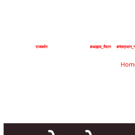
कधी होणार
By
राजवर्धन
|
December 2, 2024
|
#आझाद_मैदान
#पंतप्रधान_नर
Hom