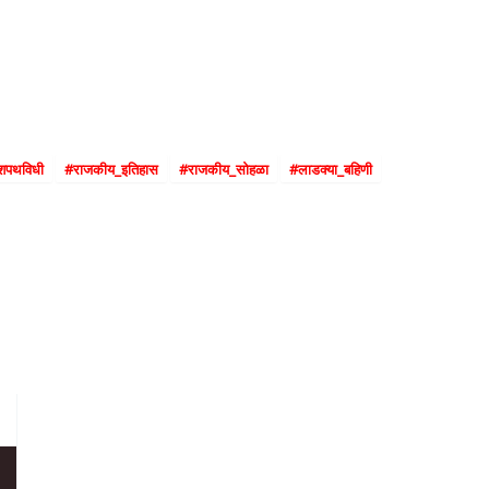
धी सोहळा ?
_शपथविधी
#राजकीय_इतिहास
#राजकीय_सोहळा
#लाडक्या_बहिणी
ोहळा ?