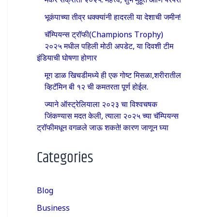
भूकंपाच्या तीव्र धक्क्यांनी हादरली या देशाची जमीन!
चॅम्पियन्स ट्रॉफी(Champions Trophy)
२०२५ मधील पहिली मोठी अपडेट, या दिवशी टीम
इंडियाची घोषणा होणार
मूग डाळ खिचडीमध्ये ही एक गोष्ट मिसळा,शरीरातील
व्हिटॅमिन बी १२ ची कमतरता पूर्ण होईल.
ज्याने ऑस्ट्रेलियाला २०२३ चा विश्वचषक
जिंकण्यास मदत केली, त्याला २०२५ च्या चॅम्पियन्स
ट्रॉफीमधून वगळले जाऊ शकते! कारण जाणून घ्या
Categories
Blog
Business