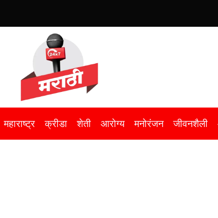
महाराष्ट्र
क्रीडा
शेती
आरोग्य
मनोरंजन
जीवनशैली