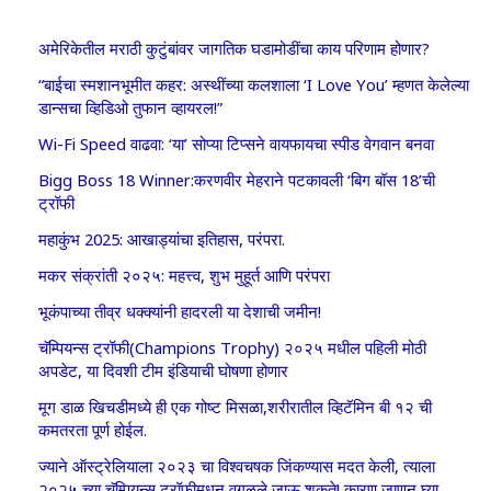
अमेरिकेतील मराठी कुटुंबांवर जागतिक घडामोडींचा काय परिणाम होणार?
“बाईचा स्मशानभूमीत कहर: अस्थींच्या कलशाला ‘I Love You’ म्हणत केलेल्या
डान्सचा व्हिडिओ तुफान व्हायरल!”
Wi-Fi Speed वाढवा: ‘या’ सोप्या टिप्सने वायफायचा स्पीड वेगवान बनवा
Bigg Boss 18 Winner:करणवीर मेहराने पटकावली ‘बिग बॉस 18’ची
ट्रॉफी
महाकुंभ 2025: आखाड्यांचा इतिहास, परंपरा.
मकर संक्रांती २०२५: महत्त्व, शुभ मुहूर्त आणि परंपरा
भूकंपाच्या तीव्र धक्क्यांनी हादरली या देशाची जमीन!
चॅम्पियन्स ट्रॉफी(Champions Trophy) २०२५ मधील पहिली मोठी
अपडेट, या दिवशी टीम इंडियाची घोषणा होणार
मूग डाळ खिचडीमध्ये ही एक गोष्ट मिसळा,शरीरातील व्हिटॅमिन बी १२ ची
कमतरता पूर्ण होईल.
ज्याने ऑस्ट्रेलियाला २०२३ चा विश्वचषक जिंकण्यास मदत केली, त्याला
२०२५ च्या चॅम्पियन्स ट्रॉफीमधून वगळले जाऊ शकते! कारण जाणून घ्या