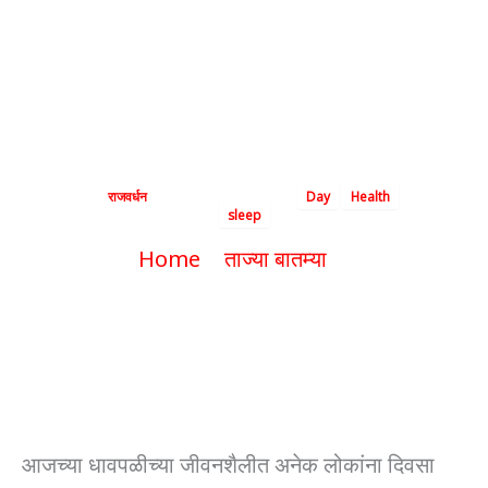
असेल तर वेळीच सावध
व्हा, होऊ शकतो ‘हा’
गंभीर आजार!
By
राजवर्धन
|
November 15, 2024
|
Day
Health
sleep
Home
ताज्या बातम्या
दिवसा सतत झोप येत असेल तर वेळीच सावध
व्हा, होऊ शकतो ‘हा’ गंभीर आजार!
आजच्या धावपळीच्या जीवनशैलीत अनेक लोकांना दिवसा