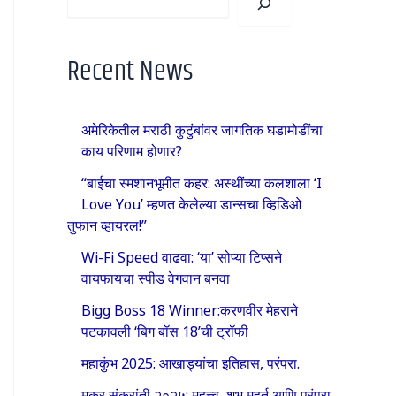
Recent News
अमेरिकेतील मराठी कुटुंबांवर जागतिक घडामोडींचा
काय परिणाम होणार?
“बाईचा स्मशानभूमीत कहर: अस्थींच्या कलशाला ‘I
Love You’ म्हणत केलेल्या डान्सचा व्हिडिओ
तुफान व्हायरल!”
Wi-Fi Speed वाढवा: ‘या’ सोप्या टिप्सने
वायफायचा स्पीड वेगवान बनवा
Bigg Boss 18 Winner:करणवीर मेहराने
पटकावली ‘बिग बॉस 18’ची ट्रॉफी
महाकुंभ 2025: आखाड्यांचा इतिहास, परंपरा.
मकर संक्रांती २०२५: महत्त्व, शुभ मुहूर्त आणि परंपरा