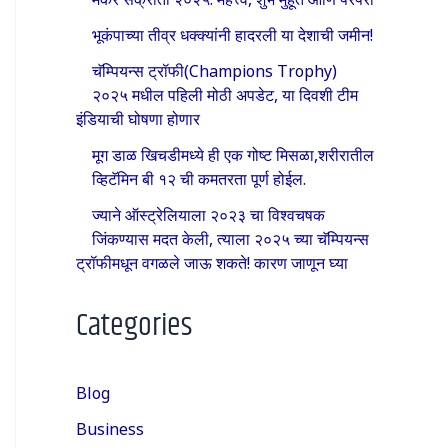
भूकंपाच्या तीव्र धक्क्यांनी हादरली या देशाची जमीन!
चॅम्पियन्स ट्रॉफी(Champions Trophy)
२०२५ मधील पहिली मोठी अपडेट, या दिवशी टीम
इंडियाची घोषणा होणार
मूग डाळ खिचडीमध्ये ही एक गोष्ट मिसळा,शरीरातील
व्हिटॅमिन बी १२ ची कमतरता पूर्ण होईल.
ज्याने ऑस्ट्रेलियाला २०२३ चा विश्वचषक
जिंकण्यास मदत केली, त्याला २०२५ च्या चॅम्पियन्स
ट्रॉफीमधून वगळले जाऊ शकते! कारण जाणून घ्या
Categories
Blog
Business