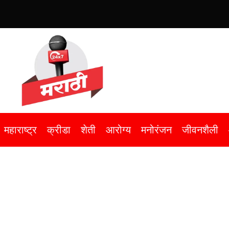
महाराष्ट्र
क्रीडा
शेती
आरोग्य
मनोरंजन
जीवनशैली