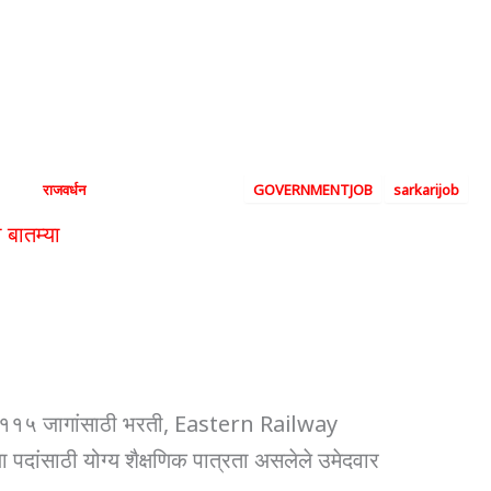
 Bharti 2024: 3115 अप्रेंट
By
राजवर्धन
|
September 14, 2024
|
GOVERNMENTJOB
sarkarijob
ा बातम्या
Eastern Railway Bharti 2024: 3115 अप्रेंटिस
े ३११५ जागांसाठी भरती, Eastern Railway
ा पदांसाठी योग्य शैक्षणिक पात्रता असलेले उमेदवार