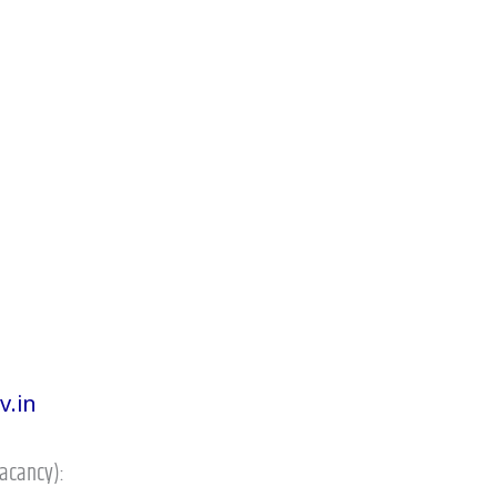
v.in
acancy):