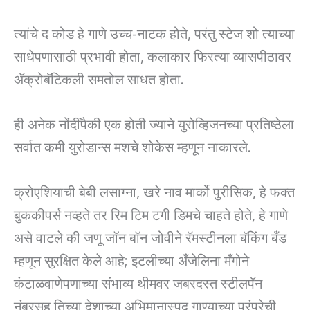
त्यांचे द कोड हे गाणे उच्च-नाटक होते, परंतु स्टेज शो त्याच्या
साधेपणासाठी प्रभावी होता, कलाकार फिरत्या व्यासपीठावर
ॲक्रोबॅटिकली समतोल साधत होता.
ही अनेक नोंदींपैकी एक होती ज्याने युरोव्हिजनच्या प्रतिष्ठेला
सर्वात कमी युरोडान्स मशचे शोकेस म्हणून नाकारले.
क्रोएशियाची बेबी लसाग्ना, खरे नाव मार्को पुरीसिक, हे फक्त
बुककीपर्स नव्हते तर रिम टिम टगी डिमचे चाहते होते, हे गाणे
असे वाटले की जणू जॉन बॉन जोवीने रॅमस्टीनला बॅकिंग बँड
म्हणून सुरक्षित केले आहे; इटलीच्या अँजेलिना मँगोने
कंटाळवाणेपणाच्या संभाव्य थीमवर जबरदस्त स्टीलपॅन
नंबरसह तिच्या देशाच्या अभिमानास्पद गाण्याच्या परंपरेची