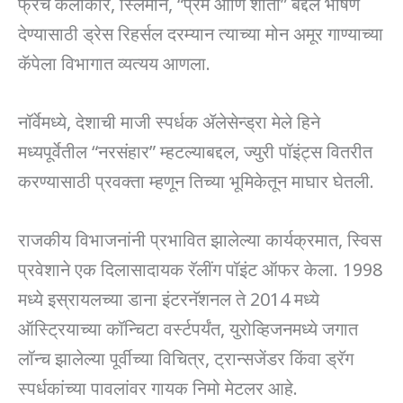
फ्रेंच कलाकार, स्लिमाने, “प्रेम आणि शांती” बद्दल भाषण
देण्यासाठी ड्रेस रिहर्सल दरम्यान त्याच्या मोन अमूर गाण्याच्या
कॅपेला विभागात व्यत्यय आणला.
नॉर्वेमध्ये, देशाची माजी स्पर्धक ॲलेसेन्ड्रा मेले हिने
मध्यपूर्वेतील “नरसंहार” म्हटल्याबद्दल, ज्युरी पॉइंट्स वितरीत
करण्यासाठी प्रवक्ता म्हणून तिच्या भूमिकेतून माघार घेतली.
राजकीय विभाजनांनी प्रभावित झालेल्या कार्यक्रमात, स्विस
प्रवेशाने एक दिलासादायक रॅलींग पॉइंट ऑफर केला. 1998
मध्ये इस्रायलच्या डाना इंटरनॅशनल ते 2014 मध्ये
ऑस्ट्रियाच्या कॉन्चिटा वर्स्टपर्यंत, युरोव्हिजनमध्ये जगात
लॉन्च झालेल्या पूर्वीच्या विचित्र, ट्रान्सजेंडर किंवा ड्रॅग
स्पर्धकांच्या पावलांवर गायक निमो मेटलर आहे.