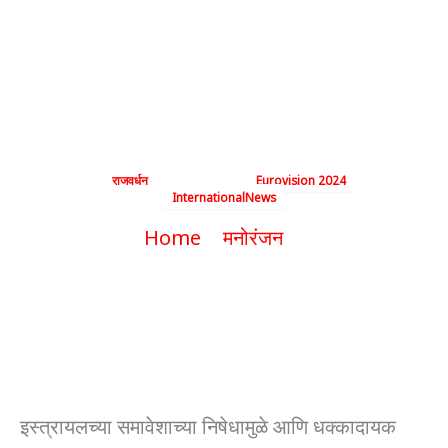
ग्रँड फायनलनंतर
युरोव्हिजन गाण्याची
स्पर्धा जिंकली
By
राजवर्धन
|
May 12, 2024
|
Eurovision 2024
InternationalNews
Home
मनोरंजन
स्वित्झर्लंडने वादग्रस्त ग्रँड फायनलनंतर
युरोव्हिजन गाण्याची स्पर्धा जिंकली
इस्त्रायलच्या समावेशाच्या निषेधामुळे आणि धक्कादायक