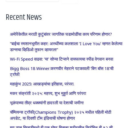
Recent News
अमेरिकेतील मराठी कुटुंबांवर जागतिक घडामोडींचा काय परिणाम होणार?
“बाईचा स्मशानभूमीत कहर: अस्थींच्या कलशाला ‘I Love You’ म्हणत केलेल्या
डान्सचा व्हिडिओ तुफान व्हायरल!”
Wi-Fi Speed वाढवा: ‘या’ सोप्या टिप्सने वायफायचा स्पीड वेगवान बनवा
Bigg Boss 18 Winner:करणवीर मेहराने पटकावली ‘बिग बॉस 18’ची
ट्रॉफी
महाकुंभ 2025: आखाड्यांचा इतिहास, परंपरा.
मकर संक्रांती २०२५: महत्त्व, शुभ मुहूर्त आणि परंपरा
भूकंपाच्या तीव्र धक्क्यांनी हादरली या देशाची जमीन!
चॅम्पियन्स ट्रॉफी(Champions Trophy) २०२५ मधील पहिली मोठी
अपडेट, या दिवशी टीम इंडियाची घोषणा होणार
मूग डाळ खिचडीमध्ये ही एक गोष्ट मिसळा,शरीरातील व्हिटॅमिन बी १२ ची