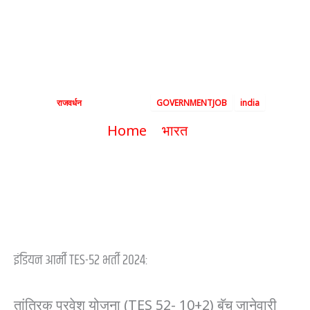
एंट्री स्कीमसाठी अर्ज
सुरू
By
राजवर्धन
|
May 19, 2024
|
GOVERNMENTJOB
india
Home
भारत
इंडियन आर्मी टेक्निकल एंट्री स्कीमसाठी अर्ज
सुरू
इंडियन आर्मी TES-52 भर्ती 2024:
तांत्रिक प्रवेश योजना (TES 52- 10+2) बॅच जानेवारी