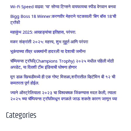
Wi-Fi Speed वाढवा: ‘या’ सोप्या टिप्सने वायफायचा स्पीड वेगवान बनवा
Bigg Boss 18 Winner:करणवीर मेहराने पटकावली ‘बिग बॉस 18’ची
ट्रॉफी
महाकुंभ 2025: आखाड्यांचा इतिहास, परंपरा.
मकर संक्रांती २०२५: महत्त्व, शुभ मुहूर्त आणि परंपरा
भूकंपाच्या तीव्र धक्क्यांनी हादरली या देशाची जमीन!
चॅम्पियन्स ट्रॉफी(Champions Trophy) २०२५ मधील पहिली मोठी
अपडेट, या दिवशी टीम इंडियाची घोषणा होणार
मूग डाळ खिचडीमध्ये ही एक गोष्ट मिसळा,शरीरातील व्हिटॅमिन बी १२ ची
कमतरता पूर्ण होईल.
ज्याने ऑस्ट्रेलियाला २०२३ चा विश्वचषक जिंकण्यास मदत केली, त्याला
२०२५ च्या चॅम्पियन्स ट्रॉफीमधून वगळले जाऊ शकते! कारण जाणून घ्या
Categories