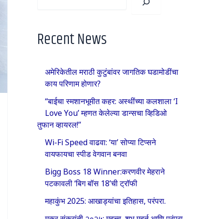
Recent News
अमेरिकेतील मराठी कुटुंबांवर जागतिक घडामोडींचा
काय परिणाम होणार?
“बाईचा स्मशानभूमीत कहर: अस्थींच्या कलशाला ‘I
Love You’ म्हणत केलेल्या डान्सचा व्हिडिओ
तुफान व्हायरल!”
Wi-Fi Speed वाढवा: ‘या’ सोप्या टिप्सने
वायफायचा स्पीड वेगवान बनवा
Bigg Boss 18 Winner:करणवीर मेहराने
पटकावली ‘बिग बॉस 18’ची ट्रॉफी
महाकुंभ 2025: आखाड्यांचा इतिहास, परंपरा.
मकर संक्रांती २०२५: महत्त्व, शुभ मुहूर्त आणि परंपरा