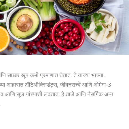
आणि साखर खूप कमी प्रमाणात घेतात. ते ताज्या भाज्या,
च्या आहारात अँटिऑक्सिडंट्स, जीवनसत्त्वे आणि ओमेगा-3
व आणि सूज यांच्याशी लढतात. हे ताजे आणि नैसर्गिक अन्न
.