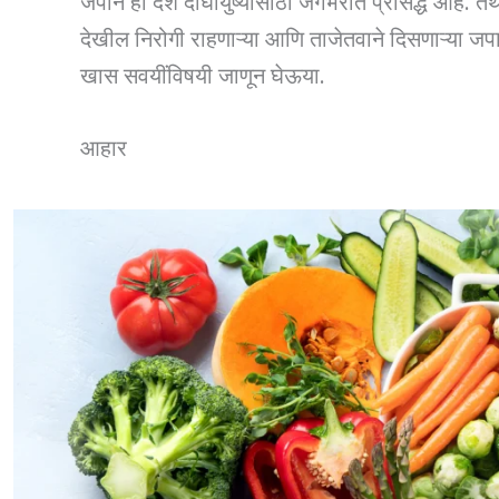
जपान हा देश दीर्घायुष्यासाठी जगभरात प्रसिद्ध आहे. तेथ
देखील निरोगी राहणाऱ्या आणि ताजेतवाने दिसणाऱ्या जपा
खास सवयींविषयी जाणून घेऊया.
आहार