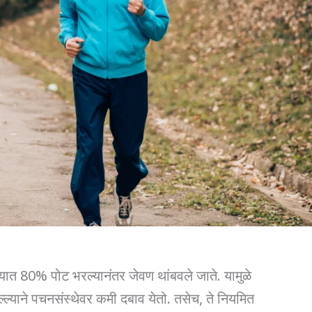
्यात 80% पोट भरल्यानंतर जेवण थांबवले जाते. यामुळे
ल्याने पचनसंस्थेवर कमी दबाव येतो. तसेच, ते नियमित