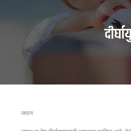
दीर्घ
जपान