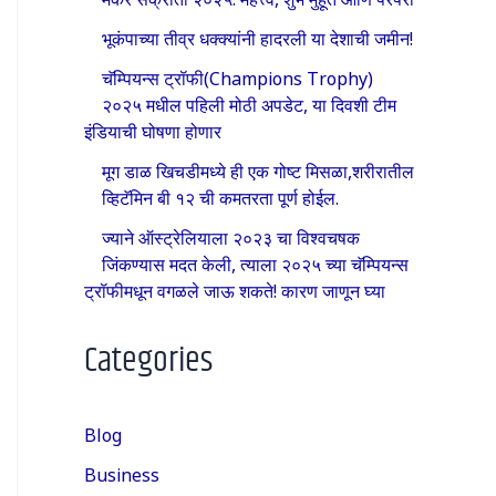
भूकंपाच्या तीव्र धक्क्यांनी हादरली या देशाची जमीन!
चॅम्पियन्स ट्रॉफी(Champions Trophy)
२०२५ मधील पहिली मोठी अपडेट, या दिवशी टीम
इंडियाची घोषणा होणार
मूग डाळ खिचडीमध्ये ही एक गोष्ट मिसळा,शरीरातील
व्हिटॅमिन बी १२ ची कमतरता पूर्ण होईल.
ज्याने ऑस्ट्रेलियाला २०२३ चा विश्वचषक
जिंकण्यास मदत केली, त्याला २०२५ च्या चॅम्पियन्स
ट्रॉफीमधून वगळले जाऊ शकते! कारण जाणून घ्या
Categories
Blog
Business