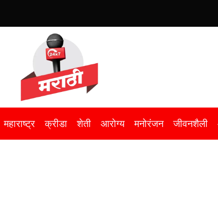
महाराष्ट्र
क्रीडा
शेती
आरोग्य
मनोरंजन
जीवनशैली