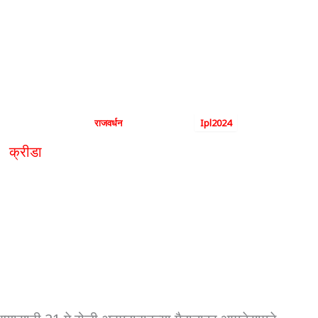
ण्यासाठी KKR आणि SRH यांच
By
राजवर्धन
|
May 20, 2024
|
Ipl2024
क्रीडा
अंतिम फेरी गाठण्यासाठी KKR आणि SRH यांच्यात ल