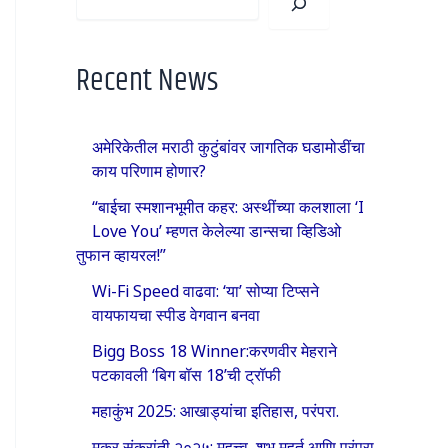
Recent News
अमेरिकेतील मराठी कुटुंबांवर जागतिक घडामोडींचा
काय परिणाम होणार?
“बाईचा स्मशानभूमीत कहर: अस्थींच्या कलशाला ‘I
Love You’ म्हणत केलेल्या डान्सचा व्हिडिओ
तुफान व्हायरल!”
Wi-Fi Speed वाढवा: ‘या’ सोप्या टिप्सने
वायफायचा स्पीड वेगवान बनवा
Bigg Boss 18 Winner:करणवीर मेहराने
पटकावली ‘बिग बॉस 18’ची ट्रॉफी
महाकुंभ 2025: आखाड्यांचा इतिहास, परंपरा.
मकर संक्रांती २०२५: महत्त्व, शुभ मुहूर्त आणि परंपरा