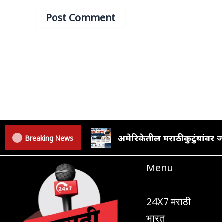
अमेरिकेतील मराठी कुटुंबां
Breaking News
Menu
24X7 मराठी
भारत