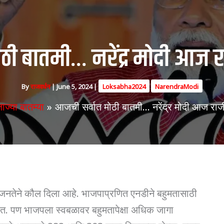
ठी बातमी… नरेंद्र मोदी आज 
By
राजवर्धन
|
June 5, 2024
|
Loksabha2024
NarendraModi
ताज्या बातम्या
आजची सर्वात मोठी बातमी… नरेंद्र मोदी आज राज
तेने कौल दिला आहे. भाजपाप्रणित एनडीने बहुमतासाठी
ेत. पण भाजपला स्वबळावर बहुमतापेक्षा अधिक जागा