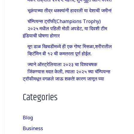
भूकंपाच्या तीव्र धक्क्यांनी हादरली या देशाची जमीन!
चॅम्पियन्स ट्रॉफी(Champions Trophy)
२०२५ मधील पहिली मोठी अपडेट, या दिवशी टीम
इंडियाची घोषणा होणार
मूग डाळ खिचडीमध्ये ही एक गोष्ट मिसळा,शरीरातील
व्हिटॅमिन बी १२ ची कमतरता पूर्ण होईल.
ज्याने ऑस्ट्रेलियाला २०२३ चा विश्वचषक
जिंकण्यास मदत केली, त्याला २०२५ च्या चॅम्पियन्स
ट्रॉफीमधून वगळले जाऊ शकते! कारण जाणून घ्या
Categories
Blog
Business