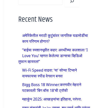
Recent News
अमेरिकेतील मराठी कुटुंबांवर जागतिक घडामोडींचा
काय परिणाम होणार?
“बाईचा स्मशानभूमीत कहर: अस्थींच्या कलशाला ‘I
Love You’ म्हणत केलेल्या डान्सचा व्हिडिओ
तुफान व्हायरल!”
Wi-Fi Speed वाढवा: ‘या’ सोप्या टिप्सने
वायफायचा स्पीड वेगवान बनवा
Bigg Boss 18 Winner:करणवीर मेहराने
पटकावली ‘बिग बॉस 18’ची ट्रॉफी
महाकुंभ 2025: आखाड्यांचा इतिहास, परंपरा.
मकर संक्रांती २०२५: महत्त्व, शुभ मुहूर्त आणि परंपरा