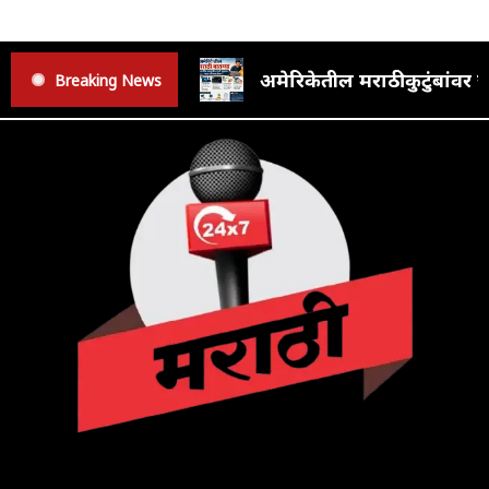
अमेरिकेतील मराठी कुटुंबां
Breaking News
F
T
Y