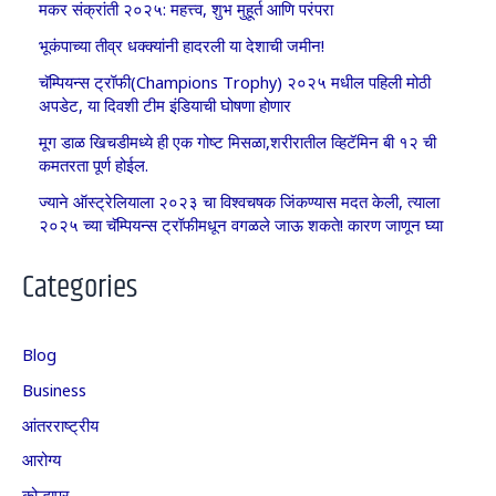
मकर संक्रांती २०२५: महत्त्व, शुभ मुहूर्त आणि परंपरा
भूकंपाच्या तीव्र धक्क्यांनी हादरली या देशाची जमीन!
चॅम्पियन्स ट्रॉफी(Champions Trophy) २०२५ मधील पहिली मोठी
अपडेट, या दिवशी टीम इंडियाची घोषणा होणार
मूग डाळ खिचडीमध्ये ही एक गोष्ट मिसळा,शरीरातील व्हिटॅमिन बी १२ ची
कमतरता पूर्ण होईल.
ज्याने ऑस्ट्रेलियाला २०२३ चा विश्वचषक जिंकण्यास मदत केली, त्याला
२०२५ च्या चॅम्पियन्स ट्रॉफीमधून वगळले जाऊ शकते! कारण जाणून घ्या
Categories
Blog
Business
आंतरराष्ट्रीय
आरोग्य
कोल्हापूर