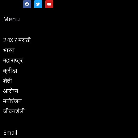
a
w
o
c
i
u
e
t
t
b
t
u
Menu
o
e
b
o
r
e
k
24X7 मराठी
भारत
महाराष्ट्र
क्रीडा
शेती
आरोग्य
मनोरंजन
जीवनशैली
Email