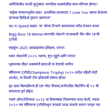
अमेरिकेतील मराठी कुटुंबांवर जागतिक घडामोडींचा काय परिणाम होणार?
“बाईचा स्मशानभूमीत कहर: अस्थींच्या कलशाला ‘I Love You’ म्हणत केलेल्या
डान्सचा व्हिडिओ तुफान व्हायरल!”
Wi-Fi Speed वाढवा: ‘या’ सोप्या टिप्सने वायफायचा स्पीड वेगवान बनवा
Bigg Boss 18 Winner:करणवीर मेहराने पटकावली ‘बिग बॉस 18’ची
ट्रॉफी
महाकुंभ 2025: आखाड्यांचा इतिहास, परंपरा.
मकर संक्रांती २०२५: महत्त्व, शुभ मुहूर्त आणि परंपरा
भूकंपाच्या तीव्र धक्क्यांनी हादरली या देशाची जमीन!
चॅम्पियन्स ट्रॉफी(Champions Trophy) २०२५ मधील पहिली मोठी
अपडेट, या दिवशी टीम इंडियाची घोषणा होणार
मूग डाळ खिचडीमध्ये ही एक गोष्ट मिसळा,शरीरातील व्हिटॅमिन बी १२ ची
कमतरता पूर्ण होईल.
ज्याने ऑस्ट्रेलियाला २०२३ चा विश्वचषक जिंकण्यास मदत केली, त्याला
२०२५ च्या चॅम्पियन्स ट्रॉफीमधून वगळले जाऊ शकते! कारण जाणून घ्या