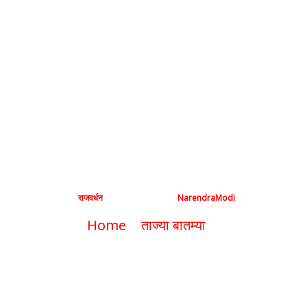
सहभागी होण्यासाठी
पंतप्रधान मोदी इटलीला
रवाना, जॉर्जिओ
मेलोनी यांच्याशी
द्विपक्षीय बैठकीची आशा
By
राजवर्धन
|
June 13, 2024
|
NarendraModi
Home
ताज्या बातम्या
G-7 शिखर परिषदेत सहभागी होण्यासाठी
पंतप्रधान मोदी इटलीला रवाना, जॉर्जिओ मेलोनी
यांच्याशी द्विपक्षीय बैठकीची आशा