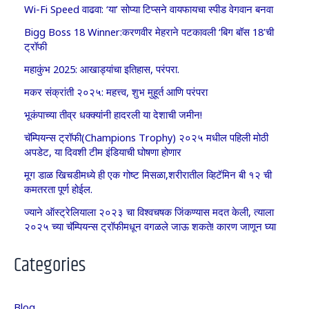
Wi-Fi Speed वाढवा: ‘या’ सोप्या टिप्सने वायफायचा स्पीड वेगवान बनवा
Bigg Boss 18 Winner:करणवीर मेहराने पटकावली ‘बिग बॉस 18’ची
ट्रॉफी
महाकुंभ 2025: आखाड्यांचा इतिहास, परंपरा.
मकर संक्रांती २०२५: महत्त्व, शुभ मुहूर्त आणि परंपरा
भूकंपाच्या तीव्र धक्क्यांनी हादरली या देशाची जमीन!
चॅम्पियन्स ट्रॉफी(Champions Trophy) २०२५ मधील पहिली मोठी
अपडेट, या दिवशी टीम इंडियाची घोषणा होणार
मूग डाळ खिचडीमध्ये ही एक गोष्ट मिसळा,शरीरातील व्हिटॅमिन बी १२ ची
कमतरता पूर्ण होईल.
ज्याने ऑस्ट्रेलियाला २०२३ चा विश्वचषक जिंकण्यास मदत केली, त्याला
२०२५ च्या चॅम्पियन्स ट्रॉफीमधून वगळले जाऊ शकते! कारण जाणून घ्या
Categories
Blog