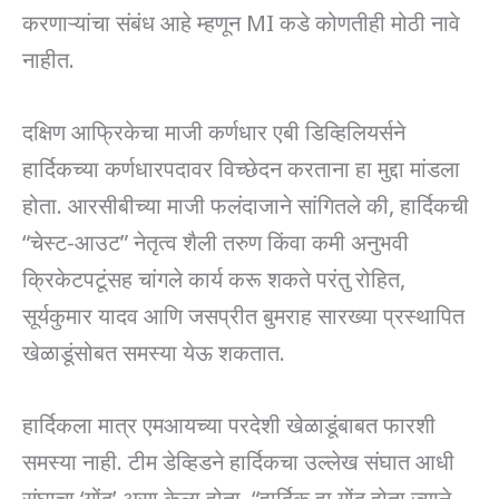
करणाऱ्यांचा संबंध आहे म्हणून MI कडे कोणतीही मोठी नावे
नाहीत.
दक्षिण आफ्रिकेचा माजी कर्णधार एबी डिव्हिलियर्सने
हार्दिकच्या कर्णधारपदावर विच्छेदन करताना हा मुद्दा मांडला
होता. आरसीबीच्या माजी फलंदाजाने सांगितले की, हार्दिकची
“चेस्ट-आउट” नेतृत्व शैली तरुण किंवा कमी अनुभवी
क्रिकेटपटूंसह चांगले कार्य करू शकते परंतु रोहित,
सूर्यकुमार यादव आणि जसप्रीत बुमराह सारख्या प्रस्थापित
खेळाडूंसोबत समस्या येऊ शकतात.
हार्दिकला मात्र एमआयच्या परदेशी खेळाडूंबाबत फारशी
समस्या नाही. टीम डेव्हिडने हार्दिकचा उल्लेख संघात आधी
संघाचा ‘गोंद’ असा केला होता. “हार्दिक हा गोंद होता ज्याने