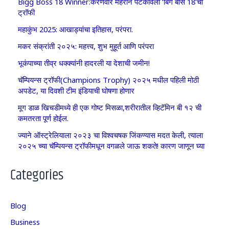
Bigg Boss 18 Winner:करणवीर मेहराने पटकावली ‘बिग बॉस 18’ची
ट्रॉफी
महाकुंभ 2025: आखाड्यांचा इतिहास, परंपरा.
मकर संक्रांती २०२५: महत्त्व, शुभ मुहूर्त आणि परंपरा
भूकंपाच्या तीव्र धक्क्यांनी हादरली या देशाची जमीन!
चॅम्पियन्स ट्रॉफी(Champions Trophy) २०२५ मधील पहिली मोठी
अपडेट, या दिवशी टीम इंडियाची घोषणा होणार
मूग डाळ खिचडीमध्ये ही एक गोष्ट मिसळा,शरीरातील व्हिटॅमिन बी १२ ची
कमतरता पूर्ण होईल.
ज्याने ऑस्ट्रेलियाला २०२३ चा विश्वचषक जिंकण्यास मदत केली, त्याला
२०२५ च्या चॅम्पियन्स ट्रॉफीमधून वगळले जाऊ शकते! कारण जाणून घ्या
Categories
Blog
Business