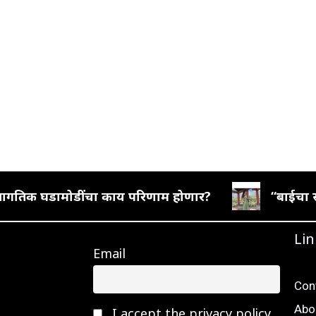
वर जागतिक घडामोडींचा काय परिणाम होणार?
“बाईचा स
Lin
Email
Con
Abo
I accept the privacy policy