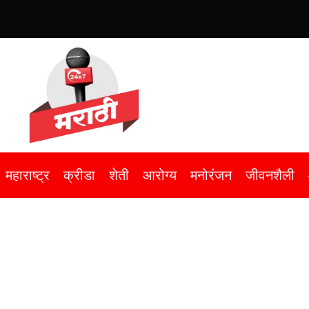
महाराष्ट्र
क्रीडा
शेती
आरोग्य
मनोरंजन
जीवनशैली