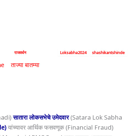
 आघाडीच्या उमेदवारावर टां
By
राजवर्धन
|
April 29, 2024
|
Loksabha2024
shashikantshinde
e
ताज्या बातम्या
महाविकास आघाडीच्या उमेदवारावर टांगती
hadi)
सातारा लोकसभेचे उमेदवार
(Satara Lok Sabha
de)
यांच्यावर आर्थिक फसवणूक (Financial Fraud)