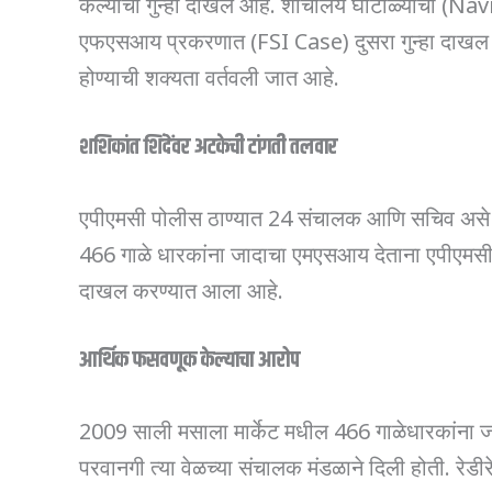
केल्याचा गुन्हा दाखल आहे. शौचालय घोटाळ्याचा
एफएसआय प्रकरणात (FSI Case) दुसरा गुन्हा दाखल झाल
होण्याची शक्यता वर्तवली जात आहे.
शशिकांत
शिंदेंवर
अटकेची
टांगती
तलवार
एपीएमसी पोलीस ठाण्यात 24 संचालक आणि सचिव असे 2
466 गाळे धारकांना जादाचा एमएसआय देताना एपीएमसी प्
दाखल करण्यात आला आहे.
आर्थिक
फसवणूक
केल्याचा
आरोप
2009 साली मसाला मार्केट मधील 466 गाळेधारकांना जा
परवानगी त्या वेळच्या संचालक मंडळाने दिली होती. र