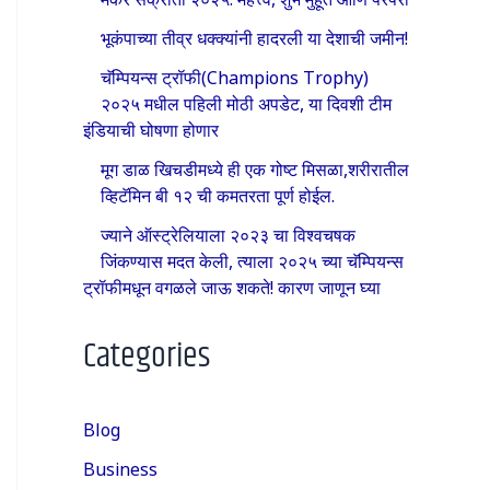
भूकंपाच्या तीव्र धक्क्यांनी हादरली या देशाची जमीन!
चॅम्पियन्स ट्रॉफी(Champions Trophy)
२०२५ मधील पहिली मोठी अपडेट, या दिवशी टीम
इंडियाची घोषणा होणार
मूग डाळ खिचडीमध्ये ही एक गोष्ट मिसळा,शरीरातील
व्हिटॅमिन बी १२ ची कमतरता पूर्ण होईल.
ज्याने ऑस्ट्रेलियाला २०२३ चा विश्वचषक
जिंकण्यास मदत केली, त्याला २०२५ च्या चॅम्पियन्स
ट्रॉफीमधून वगळले जाऊ शकते! कारण जाणून घ्या
Categories
Blog
Business