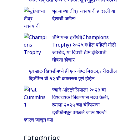
भूकंपाच्या तीव्र धक्क्यांनी हादरली या
देशाची जमीन!
चॅम्पियन्स ट्रॉफी(Champions
Trophy) २०२५ मधील पहिली मोठी
अपडेट, या दिवशी टीम इंडियाची
घोषणा होणार
मूग डाळ खिचडीमध्ये ही एक गोष्ट मिसळा,शरीरातील
व्हिटॅमिन बी १२ ची कमतरता पूर्ण होईल.
ज्याने ऑस्ट्रेलियाला २०२३ चा
विश्वचषक जिंकण्यास मदत केली,
त्याला २०२५ च्या चॅम्पियन्स
ट्रॉफीमधून वगळले जाऊ शकते!
कारण जाणून घ्या
Categories