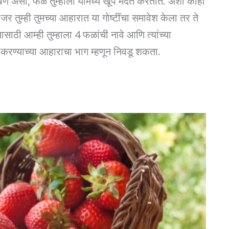
े असो, फळे तुम्हाला यामध्ये खूप मदत करतात. अशी काही
र तुम्ही तुमच्या आहारात या गोष्टींचा समावेश केला तर ते
साठी आम्ही तुम्हाला 4 फळांची नावे आणि त्यांच्या
कमी करण्याच्या आहाराचा भाग म्हणून निवडू शकता.