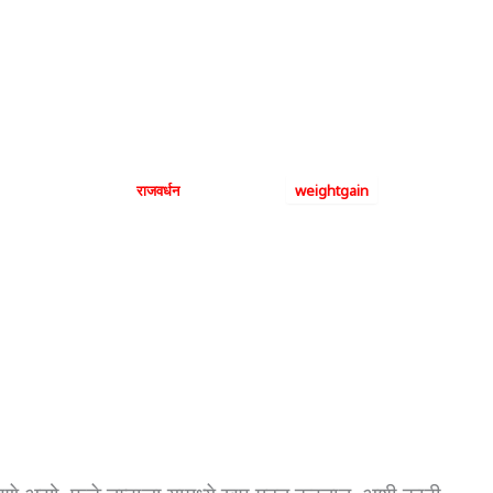
न झपाट्याने कमी करण्यास 
जाणून घ्या.
By
राजवर्धन
|
June 2, 2024
|
weightgain
कोणती फळे तुमचे वजन झपाट्याने कमी करण्यास मदत करू शकतात