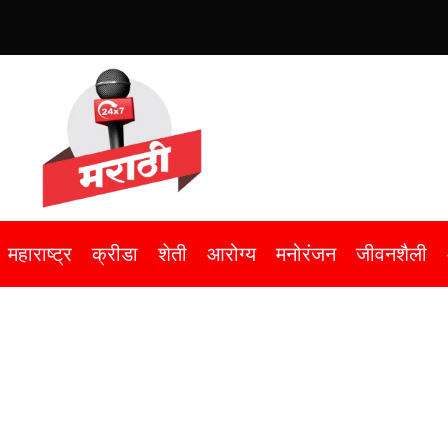
महाराष्ट्र
क्रीडा
शेती
आरोग्य
मनोरंजन
जीवनशैली