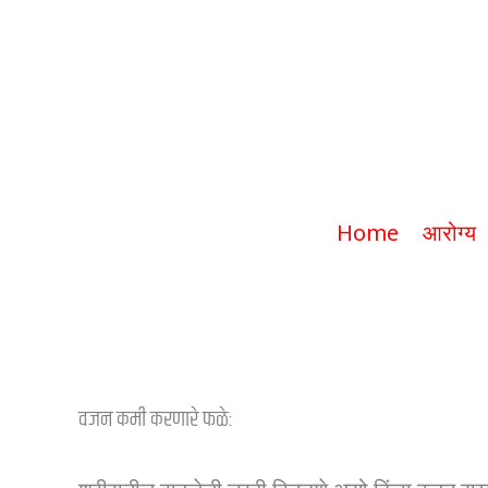
कोणती फळे तुमचे वज
Home
आरोग्य
वजन कमी करणारे फळे: