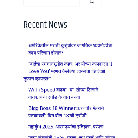
Recent News
अमेरिकेतील मराठी कुटुंबांवर जागतिक घडामोडींचा
काय परिणाम होणार?
“बाईचा स्मशानभूमीत कहर: अस्थींच्या कलशाला ‘I
Love You’ म्हणत केलेल्या डान्सचा व्हिडिओ
तुफान व्हायरल!”
Wi-Fi Speed वाढवा: ‘या’ सोप्या टिप्सने
वायफायचा स्पीड वेगवान बनवा
Bigg Boss 18 Winner:करणवीर मेहराने
पटकावली ‘बिग बॉस 18’ची ट्रॉफी
महाकुंभ 2025: आखाड्यांचा इतिहास, परंपरा.
मकर संक्रांती २०२५: महत्त्व, शुभ मुहूर्त आणि परंपरा