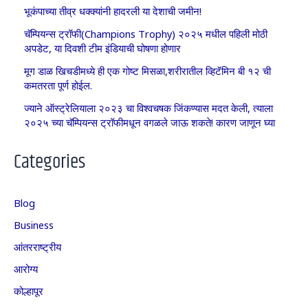
भूकंपाच्या तीव्र धक्क्यांनी हादरली या देशाची जमीन!
चॅम्पियन्स ट्रॉफी(Champions Trophy) २०२५ मधील पहिली मोठी
अपडेट, या दिवशी टीम इंडियाची घोषणा होणार
मूग डाळ खिचडीमध्ये ही एक गोष्ट मिसळा,शरीरातील व्हिटॅमिन बी १२ ची
कमतरता पूर्ण होईल.
ज्याने ऑस्ट्रेलियाला २०२३ चा विश्वचषक जिंकण्यास मदत केली, त्याला
२०२५ च्या चॅम्पियन्स ट्रॉफीमधून वगळले जाऊ शकते! कारण जाणून घ्या
Categories
Blog
Business
आंतरराष्ट्रीय
आरोग्य
कोल्हापूर