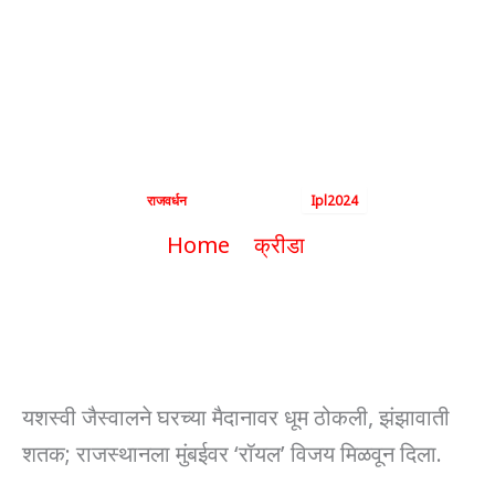
यशस्वी जैस्वाल चे
तुफानी शतक!!
By
राजवर्धन
|
April 22, 2024
|
Ipl2024
Home
क्रीडा
यशस्वी जैस्वाल चे तुफानी शतक!!
यशस्वी जैस्वालने घरच्या मैदानावर धूम ठोकली, झंझावाती
शतक; राजस्थानला मुंबईवर ‘रॉयल’ विजय मिळवून दिला.