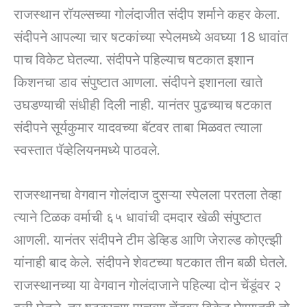
राजस्थान रॉयल्सच्या गोलंदाजीत संदीप शर्माने कहर केला.
संदीपने आपल्या चार षटकांच्या स्पेलमध्ये अवघ्या 18 धावांत
पाच विकेट घेतल्या. संदीपने पहिल्याच षटकात इशान
किशनचा डाव संपुष्टात आणला. संदीपने इशानला खाते
उघडण्याची संधीही दिली नाही. यानंतर पुढच्याच षटकात
संदीपने सूर्यकुमार यादवच्या बॅटवर ताबा मिळवत त्याला
स्वस्तात पॅव्हेलियनमध्ये पाठवले.
राजस्थानचा वेगवान गोलंदाज दुसऱ्या स्पेलला परतला तेव्हा
त्याने टिळक वर्माची ६५ धावांची दमदार खेळी संपुष्टात
आणली. यानंतर संदीपने टीम डेव्हिड आणि जेराल्ड कोएत्झी
यांनाही बाद केले. संदीपने शेवटच्या षटकात तीन बळी घेतले.
राजस्थानच्या या वेगवान गोलंदाजाने पहिल्या दोन चेंडूंवर २
बळी घेतले, तर षटकाच्या पाचव्या चेंडूवर विकेट घेण्यातही तो