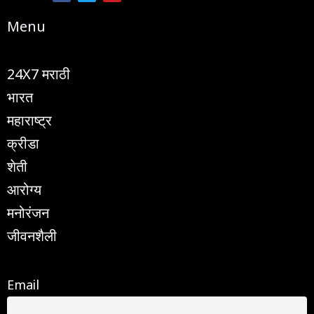
e
t
t
b
t
u
Menu
o
e
b
o
r
e
k
24X7 मराठी
भारत
महाराष्ट्र
क्रीडा
शेती
आरोग्य
मनोरंजन
जीवनशैली
Email