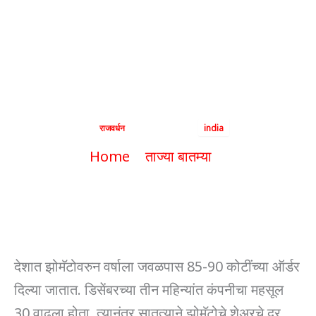
झोमॅटोचा ग्राहकांना
झटका
By
राजवर्धन
|
April 23, 2024
|
india
Home
ताज्या बातम्या
झोमॅटोचा ग्राहकांना झटका
देशात झोमॅटोवरुन वर्षाला जवळपास 85-90 कोटींच्या ऑर्डर
दिल्या जातात. डिसेंबरच्या तीन महिन्यांत कंपनीचा महसूल
30 वाढला होता. त्यानंतर सातत्याने झोमॅटोचे शेअरचे दर