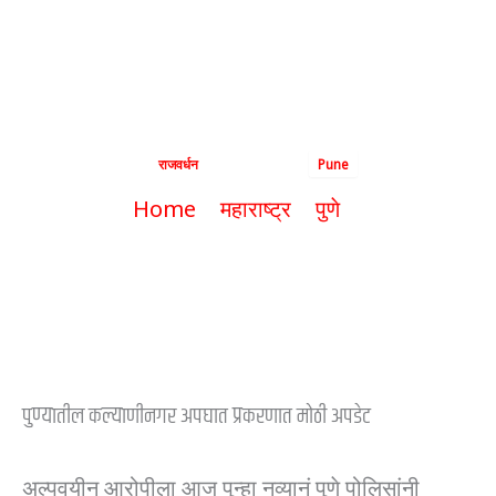
कोर्ट देणार आज चार
वाजता निकाल
By
राजवर्धन
|
May 22, 2024
|
Pune
Home
महाराष्ट्र
पुणे
पुणे अपघात प्रकरण कोर्ट देणार आज चार
वाजता निकाल
पुण्यातील कल्याणीनगर अपघात प्रकरणात मोठी अपडेट
अल्पवयीन आरोपीला आज पुन्हा नव्यानं पुणे पोलिसांनी