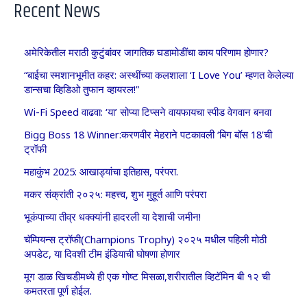
Recent News
अमेरिकेतील मराठी कुटुंबांवर जागतिक घडामोडींचा काय परिणाम होणार?
“बाईचा स्मशानभूमीत कहर: अस्थींच्या कलशाला ‘I Love You’ म्हणत केलेल्या
डान्सचा व्हिडिओ तुफान व्हायरल!”
Wi-Fi Speed वाढवा: ‘या’ सोप्या टिप्सने वायफायचा स्पीड वेगवान बनवा
Bigg Boss 18 Winner:करणवीर मेहराने पटकावली ‘बिग बॉस 18’ची
ट्रॉफी
महाकुंभ 2025: आखाड्यांचा इतिहास, परंपरा.
मकर संक्रांती २०२५: महत्त्व, शुभ मुहूर्त आणि परंपरा
भूकंपाच्या तीव्र धक्क्यांनी हादरली या देशाची जमीन!
चॅम्पियन्स ट्रॉफी(Champions Trophy) २०२५ मधील पहिली मोठी
अपडेट, या दिवशी टीम इंडियाची घोषणा होणार
मूग डाळ खिचडीमध्ये ही एक गोष्ट मिसळा,शरीरातील व्हिटॅमिन बी १२ ची
कमतरता पूर्ण होईल.