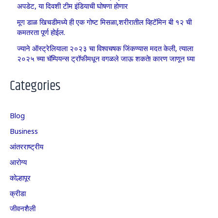
अपडेट, या दिवशी टीम इंडियाची घोषणा होणार
मूग डाळ खिचडीमध्ये ही एक गोष्ट मिसळा,शरीरातील व्हिटॅमिन बी १२ ची
कमतरता पूर्ण होईल.
ज्याने ऑस्ट्रेलियाला २०२३ चा विश्वचषक जिंकण्यास मदत केली, त्याला
२०२५ च्या चॅम्पियन्स ट्रॉफीमधून वगळले जाऊ शकते! कारण जाणून घ्या
Categories
Blog
Business
आंतरराष्ट्रीय
आरोग्य
कोल्हापूर
क्रीडा
जीवनशैली